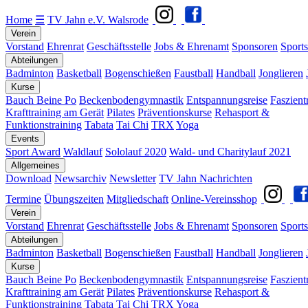
Home
☰
TV Jahn e.V. Walsrode
Verein
Vorstand
Ehrenrat
Geschäftsstelle
Jobs & Ehrenamt
Sponsoren
Sports
Abteilungen
Badminton
Basketball
Bogenschießen
Faustball
Handball
Jonglieren
Kurse
Bauch Beine Po
Beckenbodengymnastik
Entspannungsreise
Faszient
Krafttraining am Gerät
Pilates
Präventionskurse
Rehasport &
Funktionstraining
Tabata
Tai Chi
TRX
Yoga
Events
Sport Award
Waldlauf
Sololauf 2020
Wald- und Charitylauf 2021
Allgemeines
Download
Newsarchiv
Newsletter
TV Jahn Nachrichten
Termine
Übungszeiten
Mitgliedschaft
Online-Vereinsshop
Verein
Vorstand
Ehrenrat
Geschäftsstelle
Jobs & Ehrenamt
Sponsoren
Sports
Abteilungen
Badminton
Basketball
Bogenschießen
Faustball
Handball
Jonglieren
Kurse
Bauch Beine Po
Beckenbodengymnastik
Entspannungsreise
Faszient
Krafttraining am Gerät
Pilates
Präventionskurse
Rehasport &
Funktionstraining
Tabata
Tai Chi
TRX
Yoga