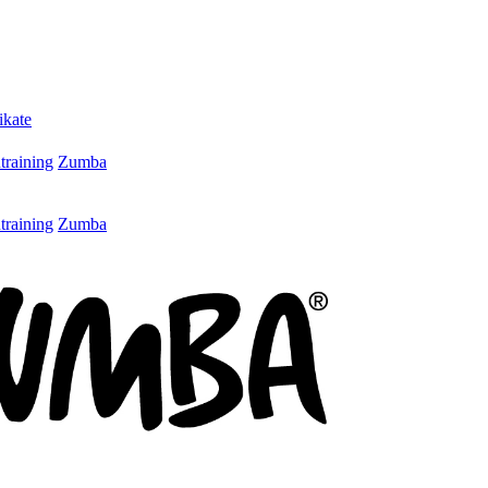
ikate
training
Zumba
training
Zumba