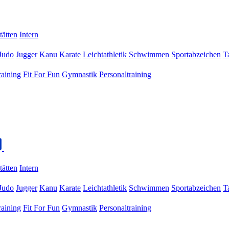
tätten
Intern
Judo
Jugger
Kanu
Karate
Leichtathletik
Schwimmen
Sportabzeichen
T
raining
Fit For Fun
Gymnastik
Personaltraining
tätten
Intern
Judo
Jugger
Kanu
Karate
Leichtathletik
Schwimmen
Sportabzeichen
T
raining
Fit For Fun
Gymnastik
Personaltraining