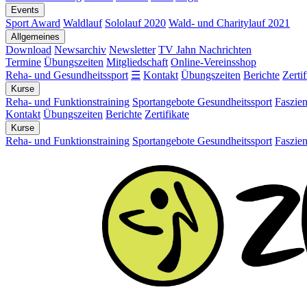
Events
Sport Award
Waldlauf
Sololauf 2020
Wald- und Charitylauf 2021
Allgemeines
Download
Newsarchiv
Newsletter
TV Jahn Nachrichten
Termine
Übungszeiten
Mitgliedschaft
Online-Vereinsshop
Reha- und Gesundheitssport
☰
Kontakt
Übungszeiten
Berichte
Zertif
Kurse
Reha- und Funktionstraining
Sportangebote Gesundheitssport
Faszien
Kontakt
Übungszeiten
Berichte
Zertifikate
Kurse
Reha- und Funktionstraining
Sportangebote Gesundheitssport
Faszien