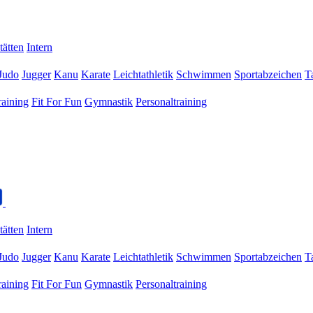
tätten
Intern
Judo
Jugger
Kanu
Karate
Leichtathletik
Schwimmen
Sportabzeichen
T
raining
Fit For Fun
Gymnastik
Personaltraining
tätten
Intern
Judo
Jugger
Kanu
Karate
Leichtathletik
Schwimmen
Sportabzeichen
T
raining
Fit For Fun
Gymnastik
Personaltraining