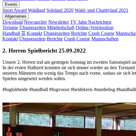
Events
Sport Award
Waldlauf
Sololauf 2020
Wald- und Charitylauf 2021
Allgemeines
Download
Newsarchiv
Newsletter
TV Jahn Nachrichten
Termine
Übungszeiten
Mitgliedschaft
Online-Vereinsshop
Handball
☰
Kontakt
Übungszeiten
Berichte
Crash Course
Mannschaf
Kontakt
Übungszeiten
Berichte
Crash Course
Mannschaften
2. Herren Spielbericht 25.09.2022
Unsere 2. Herren traf am gestrigen Sonntag im zweiten Saisonspiel a
In der ersten Halbzeit konnten sie sich immer wieder an den Torstan
unseren Männern ein wenig das Tempo nach vorne, sodass sie sich le
Spielen umgesetzt werden sollen.
#hsglohheide #handball #hsgvooor #heidekreis #nurdiehsg #handball