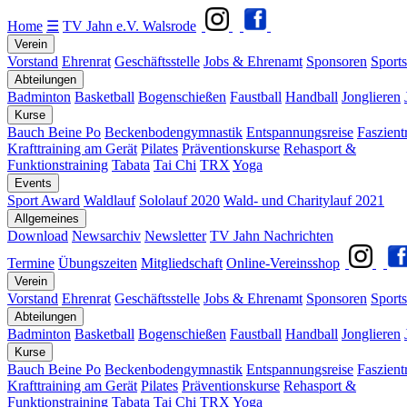
Home
☰
TV Jahn e.V. Walsrode
Verein
Vorstand
Ehrenrat
Geschäftsstelle
Jobs & Ehrenamt
Sponsoren
Sports
Abteilungen
Badminton
Basketball
Bogenschießen
Faustball
Handball
Jonglieren
Kurse
Bauch Beine Po
Beckenbodengymnastik
Entspannungsreise
Faszient
Krafttraining am Gerät
Pilates
Präventionskurse
Rehasport &
Funktionstraining
Tabata
Tai Chi
TRX
Yoga
Events
Sport Award
Waldlauf
Sololauf 2020
Wald- und Charitylauf 2021
Allgemeines
Download
Newsarchiv
Newsletter
TV Jahn Nachrichten
Termine
Übungszeiten
Mitgliedschaft
Online-Vereinsshop
Verein
Vorstand
Ehrenrat
Geschäftsstelle
Jobs & Ehrenamt
Sponsoren
Sports
Abteilungen
Badminton
Basketball
Bogenschießen
Faustball
Handball
Jonglieren
Kurse
Bauch Beine Po
Beckenbodengymnastik
Entspannungsreise
Faszient
Krafttraining am Gerät
Pilates
Präventionskurse
Rehasport &
Funktionstraining
Tabata
Tai Chi
TRX
Yoga