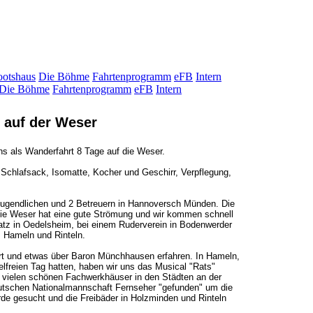
otshaus
Die Böhme
Fahrtenprogramm
eFB
Intern
Die Böhme
Fahrtenprogramm
eFB
Intern