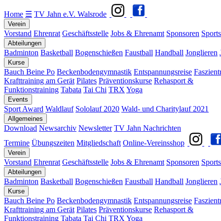
Home
☰
TV Jahn e.V. Walsrode
Verein
Vorstand
Ehrenrat
Geschäftsstelle
Jobs & Ehrenamt
Sponsoren
Sports
Abteilungen
Badminton
Basketball
Bogenschießen
Faustball
Handball
Jonglieren
Kurse
Bauch Beine Po
Beckenbodengymnastik
Entspannungsreise
Faszient
Krafttraining am Gerät
Pilates
Präventionskurse
Rehasport &
Funktionstraining
Tabata
Tai Chi
TRX
Yoga
Events
Sport Award
Waldlauf
Sololauf 2020
Wald- und Charitylauf 2021
Allgemeines
Download
Newsarchiv
Newsletter
TV Jahn Nachrichten
Termine
Übungszeiten
Mitgliedschaft
Online-Vereinsshop
Verein
Vorstand
Ehrenrat
Geschäftsstelle
Jobs & Ehrenamt
Sponsoren
Sports
Abteilungen
Badminton
Basketball
Bogenschießen
Faustball
Handball
Jonglieren
Kurse
Bauch Beine Po
Beckenbodengymnastik
Entspannungsreise
Faszient
Krafttraining am Gerät
Pilates
Präventionskurse
Rehasport &
Funktionstraining
Tabata
Tai Chi
TRX
Yoga