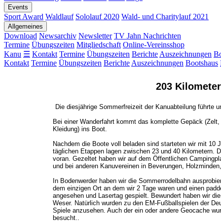
Events
Sport Award
Waldlauf
Sololauf 2020
Wald- und Charitylauf 2021
Allgemeines
Download
Newsarchiv
Newsletter
TV Jahn Nachrichten
Termine
Übungszeiten
Mitgliedschaft
Online-Vereinsshop
Kanu
☰
Kontakt
Termine
Übungszeiten
Berichte
Auszeichnungen
Bo
Kontakt
Termine
Übungszeiten
Berichte
Auszeichnungen
Bootshaus