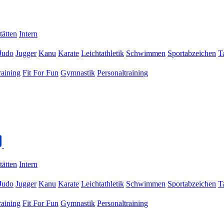
tätten
Intern
Judo
Jugger
Kanu
Karate
Leichtathletik
Schwimmen
Sportabzeichen
T
raining
Fit For Fun
Gymnastik
Personaltraining
tätten
Intern
Judo
Jugger
Kanu
Karate
Leichtathletik
Schwimmen
Sportabzeichen
T
raining
Fit For Fun
Gymnastik
Personaltraining