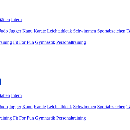
tätten
Intern
Judo
Jugger
Kanu
Karate
Leichtathletik
Schwimmen
Sportabzeichen
T
raining
Fit For Fun
Gymnastik
Personaltraining
tätten
Intern
Judo
Jugger
Kanu
Karate
Leichtathletik
Schwimmen
Sportabzeichen
T
raining
Fit For Fun
Gymnastik
Personaltraining