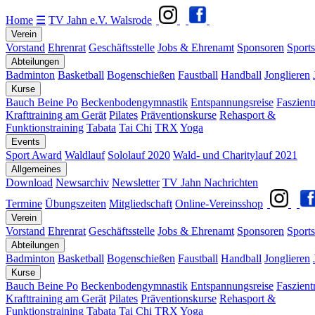
Home
☰
TV Jahn e.V. Walsrode
Verein
Vorstand
Ehrenrat
Geschäftsstelle
Jobs & Ehrenamt
Sponsoren
Sports
Abteilungen
Badminton
Basketball
Bogenschießen
Faustball
Handball
Jonglieren
Kurse
Bauch Beine Po
Beckenbodengymnastik
Entspannungsreise
Faszient
Krafttraining am Gerät
Pilates
Präventionskurse
Rehasport &
Funktionstraining
Tabata
Tai Chi
TRX
Yoga
Events
Sport Award
Waldlauf
Sololauf 2020
Wald- und Charitylauf 2021
Allgemeines
Download
Newsarchiv
Newsletter
TV Jahn Nachrichten
Termine
Übungszeiten
Mitgliedschaft
Online-Vereinsshop
Verein
Vorstand
Ehrenrat
Geschäftsstelle
Jobs & Ehrenamt
Sponsoren
Sports
Abteilungen
Badminton
Basketball
Bogenschießen
Faustball
Handball
Jonglieren
Kurse
Bauch Beine Po
Beckenbodengymnastik
Entspannungsreise
Faszient
Krafttraining am Gerät
Pilates
Präventionskurse
Rehasport &
Funktionstraining
Tabata
Tai Chi
TRX
Yoga