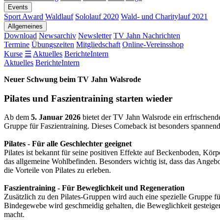
Events
Sport Award
Waldlauf
Sololauf 2020
Wald- und Charitylauf 2021
Allgemeines
Download
Newsarchiv
Newsletter
TV Jahn Nachrichten
Termine
Übungszeiten
Mitgliedschaft
Online-Vereinsshop
Kurse
☰
Aktuelles
Berichte
Intern
Aktuelles
Berichte
Intern
Neuer Schwung beim TV Jahn Walsrode
Pilates und Faszientraining starten wieder
Ab dem
5. Januar 2026
bietet der TV Jahn Walsrode ein erfrischende
Gruppe für Faszientraining. Dieses Comeback ist besonders spannend, 
Pilates - Für alle Geschlechter geeignet
Pilates ist bekannt für seine positiven Effekte auf Beckenboden, Kör
das allgemeine Wohlbefinden. Besonders wichtig ist, dass das Angebot 
die Vorteile von Pilates zu erleben.
Faszientraining - Für Beweglichkeit und Regeneration
Zusätzlich zu den Pilates-Gruppen wird auch eine spezielle Gruppe f
Bindegewebe wird geschmeidig gehalten, die Beweglichkeit gesteiger
macht.