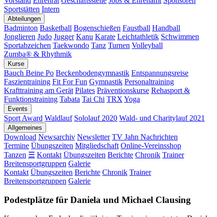
Vorstand
Ehrenrat
Geschäftsstelle
Jobs & Ehrenamt
Sponsoren
Sportstätten
Intern
Abteilungen
Badminton
Basketball
Bogenschießen
Faustball
Handball
Jonglieren
Judo
Jugger
Kanu
Karate
Leichtathletik
Schwimmen
Sportabzeichen
Taekwondo
Tanz
Turnen
Volleyball
Zumba® & Rhythmik
Kurse
Bauch Beine Po
Beckenbodengymnastik
Entspannungsreise
Faszientraining
Fit For Fun
Gymnastik
Personaltraining
Krafttraining am Gerät
Pilates
Präventionskurse
Rehasport &
Funktionstraining
Tabata
Tai Chi
TRX
Yoga
Events
Sport Award
Waldlauf
Sololauf 2020
Wald- und Charitylauf 2021
Allgemeines
Download
Newsarchiv
Newsletter
TV Jahn Nachrichten
Termine
Übungszeiten
Mitgliedschaft
Online-Vereinsshop
Tanzen
☰
Kontakt
Übungszeiten
Berichte
Chronik
Trainer
Breitensportgruppen
Galerie
Kontakt
Übungszeiten
Berichte
Chronik
Trainer
Breitensportgruppen
Galerie
Podestplätze für Daniela und Michael Clausing