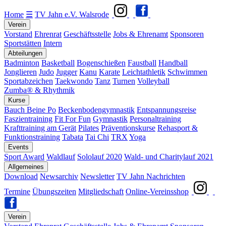
Home
☰
TV Jahn e.V. Walsrode
Verein
Vorstand
Ehrenrat
Geschäftsstelle
Jobs & Ehrenamt
Sponsoren
Sportstätten
Intern
Abteilungen
Badminton
Basketball
Bogenschießen
Faustball
Handball
Jonglieren
Judo
Jugger
Kanu
Karate
Leichtathletik
Schwimmen
Sportabzeichen
Taekwondo
Tanz
Turnen
Volleyball
Zumba® & Rhythmik
Kurse
Bauch Beine Po
Beckenbodengymnastik
Entspannungsreise
Faszientraining
Fit For Fun
Gymnastik
Personaltraining
Krafttraining am Gerät
Pilates
Präventionskurse
Rehasport &
Funktionstraining
Tabata
Tai Chi
TRX
Yoga
Events
Sport Award
Waldlauf
Sololauf 2020
Wald- und Charitylauf 2021
Allgemeines
Download
Newsarchiv
Newsletter
TV Jahn Nachrichten
Termine
Übungszeiten
Mitgliedschaft
Online-Vereinsshop
Verein