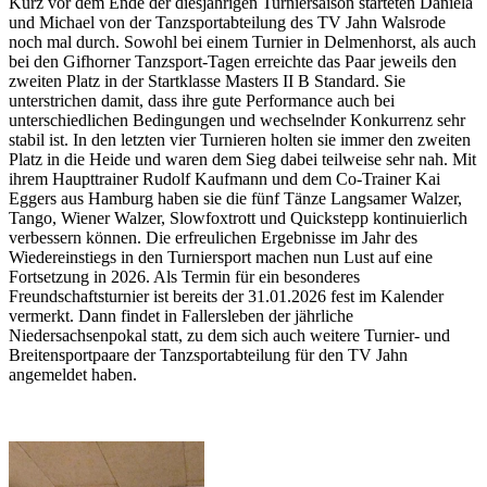
Kurz vor dem Ende der diesjährigen Turniersaison starteten Daniela
und Michael von der Tanzsportabteilung des TV Jahn Walsrode
noch mal durch. Sowohl bei einem Turnier in Delmenhorst, als auch
bei den Gifhorner Tanzsport-Tagen erreichte das Paar jeweils den
zweiten Platz in der Startklasse Masters II B Standard. Sie
unterstrichen damit, dass ihre gute Performance auch bei
unterschiedlichen Bedingungen und wechselnder Konkurrenz sehr
stabil ist. In den letzten vier Turnieren holten sie immer den zweiten
Platz in die Heide und waren dem Sieg dabei teilweise sehr nah. Mit
ihrem Haupttrainer Rudolf Kaufmann und dem Co-Trainer Kai
Eggers aus Hamburg haben sie die fünf Tänze Langsamer Walzer,
Tango, Wiener Walzer, Slowfoxtrott und Quickstepp kontinuierlich
verbessern können. Die erfreulichen Ergebnisse im Jahr des
Wiedereinstiegs in den Turniersport machen nun Lust auf eine
Fortsetzung in 2026. Als Termin für ein besonderes
Freundschaftsturnier ist bereits der 31.01.2026 fest im Kalender
vermerkt. Dann findet in Fallersleben der jährliche
Niedersachsenpokal statt, zu dem sich auch weitere Turnier- und
Breitensportpaare der Tanzsportabteilung für den TV Jahn
angemeldet haben.