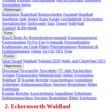
Vorstand
Ehrenrat
Geschäftsstelle
Jobs & Ehrenamt
Sponsoren
Sportstätten
Intern
Abteilungen
Badminton
Basketball
Bogenschießen
Faustball
Handball
Jonglieren
Judo
Jugger
Kanu
Karate
Leichtathletik
Schwimmen
Sportabzeichen
Taekwondo
Tanz
Turnen
Volleyball
Zumba® & Rhythmik
Kurse
Bauch Beine Po
Beckenbodengymnastik
Entspannungsreise
Faszientraining
Fit For Fun
Gymnastik
Personaltraining
Krafttraining am Gerät
Pilates
Präventionskurse
Rehasport &
Funktionstraining
Tabata
Tai Chi
TRX
Yoga
Events
Sport Award
Waldlauf
Sololauf 2020
Wald- und Charitylauf 2021
Allgemeines
Download
Newsarchiv
Newsletter
TV Jahn Nachrichten
Termine
Übungszeiten
Mitgliedschaft
Online-Vereinsshop
Waldlauf
☰
Kontakt
Berichte
Ausschreibung
Anmeldung
Teilnehmer
Haftungsausschluss
Strecken
Bestenlisten
Bilder
Ergebnisse
Kontakt
Berichte
Ausschreibung
Anmeldung
Teilnehmer
Haftungsausschluss
Strecken
Bestenlisten
Bilder
Ergebnisse