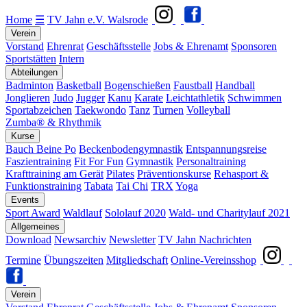
Home
☰
TV Jahn e.V. Walsrode
Verein
Vorstand
Ehrenrat
Geschäftsstelle
Jobs & Ehrenamt
Sponsoren
Sportstätten
Intern
Abteilungen
Badminton
Basketball
Bogenschießen
Faustball
Handball
Jonglieren
Judo
Jugger
Kanu
Karate
Leichtathletik
Schwimmen
Sportabzeichen
Taekwondo
Tanz
Turnen
Volleyball
Zumba® & Rhythmik
Kurse
Bauch Beine Po
Beckenbodengymnastik
Entspannungsreise
Faszientraining
Fit For Fun
Gymnastik
Personaltraining
Krafttraining am Gerät
Pilates
Präventionskurse
Rehasport &
Funktionstraining
Tabata
Tai Chi
TRX
Yoga
Events
Sport Award
Waldlauf
Sololauf 2020
Wald- und Charitylauf 2021
Allgemeines
Download
Newsarchiv
Newsletter
TV Jahn Nachrichten
Termine
Übungszeiten
Mitgliedschaft
Online-Vereinsshop
Verein