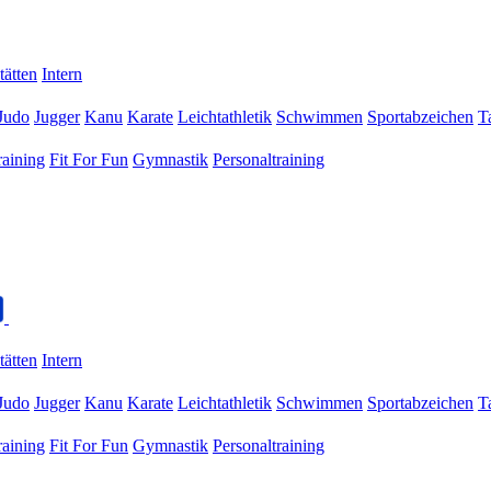
tätten
Intern
Judo
Jugger
Kanu
Karate
Leichtathletik
Schwimmen
Sportabzeichen
T
raining
Fit For Fun
Gymnastik
Personaltraining
tätten
Intern
Judo
Jugger
Kanu
Karate
Leichtathletik
Schwimmen
Sportabzeichen
T
raining
Fit For Fun
Gymnastik
Personaltraining