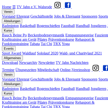
Home
☰
TV Jahn e.V. Walsrode
Verein
Vorstand
Ehrenrat
Geschäftsstelle
Jobs & Ehrenamt
Sponsoren
Sports
Abteilungen
Badminton
Basketball
Bogenschießen
Faustball
Handball
Jonglieren
Kurse
Bauch Beine Po
Beckenbodengymnastik
Entspannungsreise
Faszient
Krafttraining am Gerät
Pilates
Präventionskurse
Rehasport &
Funktionstraining
Tabata
Tai Chi
TRX
Yoga
Events
Sport Award
Waldlauf
Sololauf 2020
Wald- und Charitylauf 2021
Allgemeines
Download
Newsarchiv
Newsletter
TV Jahn Nachrichten
Termine
Übungszeiten
Mitgliedschaft
Online-Vereinsshop
Verein
Vorstand
Ehrenrat
Geschäftsstelle
Jobs & Ehrenamt
Sponsoren
Sports
Abteilungen
Badminton
Basketball
Bogenschießen
Faustball
Handball
Jonglieren
Kurse
Bauch Beine Po
Beckenbodengymnastik
Entspannungsreise
Faszient
Krafttraining am Gerät
Pilates
Präventionskurse
Rehasport &
Funktionstraining
Tabata
Tai Chi
TRX
Yoga