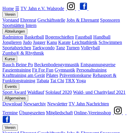
Home
☰
TV Jahn e.V. Walsrode
Verein
Vorstand
Ehrenrat
Geschäftsstelle
Jobs & Ehrenamt
Sponsoren
Sportstätten
Intern
Abteilungen
Badminton
Basketball
Bogenschießen
Faustball
Handball
Jonglieren
Judo
Jugger
Kanu
Karate
Leichtathletik
Schwimmen
Sportabzeichen
Taekwondo
Tanz
Turnen
Volleyball
Zumba® & Rhythmik
Kurse
Bauch Beine Po
Beckenbodengymnastik
Entspannungsreise
Faszientraining
Fit For Fun
Gymnastik
Personaltraining
Krafttraining am Gerät
Pilates
Präventionskurse
Rehasport &
Funktionstraining
Tabata
Tai Chi
TRX
Yoga
Events
Sport Award
Waldlauf
Sololauf 2020
Wald- und Charitylauf 2021
Allgemeines
Download
Newsarchiv
Newsletter
TV Jahn Nachrichten
Termine
Übungszeiten
Mitgliedschaft
Online-Vereinsshop
Verein