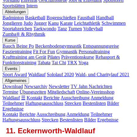
Vorstand
Ehrenrat
Geschäftsstelle
Jobs & Ehrenamt
Sponsoren
Sportstätten
Intern
Abteilungen
Badminton
Basketball
Bogenschießen
Faustball
Handball
Jonglieren
Judo
Jugger
Kanu
Karate
Leichtathletik
Schwimmen
Sportabzeichen
Taekwondo
Tanz
Turnen
Volleyball
Zumba® & Rhythmik
Kurse
Bauch Beine Po
Beckenbodengymnastik
Entspannungsreise
Faszientraining
Fit For Fun
Gymnastik
Personaltraining
Krafttraining am Gerät
Pilates
Präventionskurse
Rehasport &
Funktionstraining
Tabata
Tai Chi
TRX
Yoga
Events
Sport Award
Waldlauf
Sololauf 2020
Wald- und Charitylauf 2021
Allgemeines
Download
Newsarchiv
Newsletter
TV Jahn Nachrichten
Termine
Übungszeiten
Mitgliedschaft
Online-Vereinsshop
Waldlauf
☰
Kontakt
Berichte
Ausschreibung
Anmeldung
Teilnehmer
Haftungsausschluss
Strecken
Bestenlisten
Bilder
Ergebnisse
Kontakt
Berichte
Ausschreibung
Anmeldung
Teilnehmer
Haftungsausschluss
Strecken
Bestenlisten
Bilder
Ergebnisse