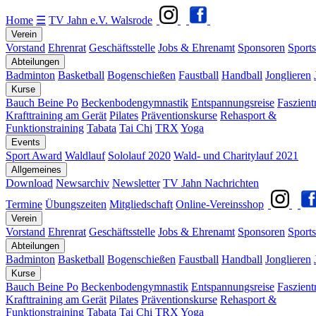
Home
☰
TV Jahn e.V. Walsrode
Verein
Vorstand
Ehrenrat
Geschäftsstelle
Jobs & Ehrenamt
Sponsoren
Sports
Abteilungen
Badminton
Basketball
Bogenschießen
Faustball
Handball
Jonglieren
Kurse
Bauch Beine Po
Beckenbodengymnastik
Entspannungsreise
Faszient
Krafttraining am Gerät
Pilates
Präventionskurse
Rehasport &
Funktionstraining
Tabata
Tai Chi
TRX
Yoga
Events
Sport Award
Waldlauf
Sololauf 2020
Wald- und Charitylauf 2021
Allgemeines
Download
Newsarchiv
Newsletter
TV Jahn Nachrichten
Termine
Übungszeiten
Mitgliedschaft
Online-Vereinsshop
Verein
Vorstand
Ehrenrat
Geschäftsstelle
Jobs & Ehrenamt
Sponsoren
Sports
Abteilungen
Badminton
Basketball
Bogenschießen
Faustball
Handball
Jonglieren
Kurse
Bauch Beine Po
Beckenbodengymnastik
Entspannungsreise
Faszient
Krafttraining am Gerät
Pilates
Präventionskurse
Rehasport &
Funktionstraining
Tabata
Tai Chi
TRX
Yoga