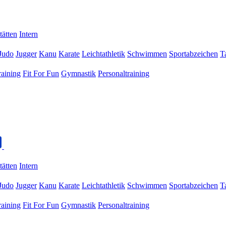
tätten
Intern
Judo
Jugger
Kanu
Karate
Leichtathletik
Schwimmen
Sportabzeichen
T
raining
Fit For Fun
Gymnastik
Personaltraining
tätten
Intern
Judo
Jugger
Kanu
Karate
Leichtathletik
Schwimmen
Sportabzeichen
T
raining
Fit For Fun
Gymnastik
Personaltraining