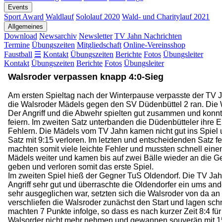
Events
Sport Award
Waldlauf
Sololauf 2020
Wald- und Charitylauf 2021
Allgemeines
Download
Newsarchiv
Newsletter
TV Jahn Nachrichten
Termine
Übungszeiten
Mitgliedschaft
Online-Vereinsshop
Faustball
☰
Kontakt
Übungszeiten
Berichte
Fotos
Übungsleiter
Kontakt
Übungszeiten
Berichte
Fotos
Übungsleiter