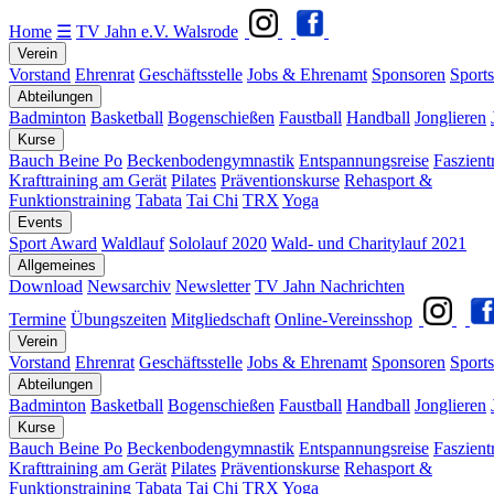
Home
☰
TV Jahn e.V. Walsrode
Verein
Vorstand
Ehrenrat
Geschäftsstelle
Jobs & Ehrenamt
Sponsoren
Sports
Abteilungen
Badminton
Basketball
Bogenschießen
Faustball
Handball
Jonglieren
Kurse
Bauch Beine Po
Beckenbodengymnastik
Entspannungsreise
Faszient
Krafttraining am Gerät
Pilates
Präventionskurse
Rehasport &
Funktionstraining
Tabata
Tai Chi
TRX
Yoga
Events
Sport Award
Waldlauf
Sololauf 2020
Wald- und Charitylauf 2021
Allgemeines
Download
Newsarchiv
Newsletter
TV Jahn Nachrichten
Termine
Übungszeiten
Mitgliedschaft
Online-Vereinsshop
Verein
Vorstand
Ehrenrat
Geschäftsstelle
Jobs & Ehrenamt
Sponsoren
Sports
Abteilungen
Badminton
Basketball
Bogenschießen
Faustball
Handball
Jonglieren
Kurse
Bauch Beine Po
Beckenbodengymnastik
Entspannungsreise
Faszient
Krafttraining am Gerät
Pilates
Präventionskurse
Rehasport &
Funktionstraining
Tabata
Tai Chi
TRX
Yoga