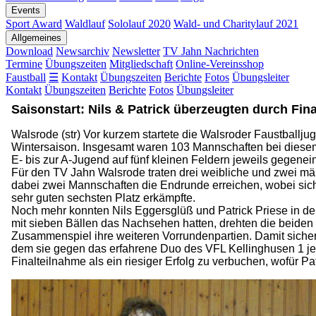
Events
Sport Award
Waldlauf
Sololauf 2020
Wald- und Charitylauf 2021
Allgemeines
Download
Newsarchiv
Newsletter
TV Jahn Nachrichten
Termine
Übungszeiten
Mitgliedschaft
Online-Vereinsshop
Faustball
☰
Kontakt
Übungszeiten
Berichte
Fotos
Übungsleiter
Kontakt
Übungszeiten
Berichte
Fotos
Übungsleiter