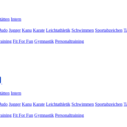
tätten
Intern
Judo
Jugger
Kanu
Karate
Leichtathletik
Schwimmen
Sportabzeichen
T
raining
Fit For Fun
Gymnastik
Personaltraining
tätten
Intern
Judo
Jugger
Kanu
Karate
Leichtathletik
Schwimmen
Sportabzeichen
T
raining
Fit For Fun
Gymnastik
Personaltraining