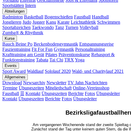
Vorstand
Ehrenrat
Geschäftsstelle
Jobs & Ehrenamt
Sponsoren
Sportstätten
Intern
Abteilungen
Badminton
Basketball
Bogenschießen
Faustball
Handball
Jonglieren
Judo
Jugger
Kanu
Karate
Leichtathletik
Schwimmen
Sportabzeichen
Taekwondo
Tanz
Turnen
Volleyball
Zumba® & Rhythmik
Kurse
Bauch Beine Po
Beckenbodengymnastik
Entspannungsreise
Faszientraining
Fit For Fun
Gymnastik
Personaltraining
Krafttraining am Gerät
Pilates
Präventionskurse
Rehasport &
Funktionstraining
Tabata
Tai Chi
TRX
Yoga
Events
Sport Award
Waldlauf
Sololauf 2020
Wald- und Charitylauf 2021
Allgemeines
Download
Newsarchiv
Newsletter
TV Jahn Nachrichten
Termine
Übungszeiten
Mitgliedschaft
Online-Vereinsshop
Faustball
☰
Kontakt
Übungszeiten
Berichte
Fotos
Übungsleiter
Kontakt
Übungszeiten
Berichte
Fotos
Übungsleiter