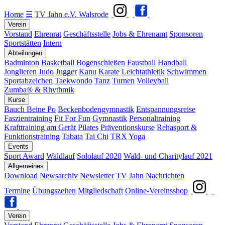
Home
☰
TV Jahn e.V. Walsrode
Verein
Vorstand
Ehrenrat
Geschäftsstelle
Jobs & Ehrenamt
Sponsoren
Sportstätten
Intern
Abteilungen
Badminton
Basketball
Bogenschießen
Faustball
Handball
Jonglieren
Judo
Jugger
Kanu
Karate
Leichtathletik
Schwimmen
Sportabzeichen
Taekwondo
Tanz
Turnen
Volleyball
Zumba® & Rhythmik
Kurse
Bauch Beine Po
Beckenbodengymnastik
Entspannungsreise
Faszientraining
Fit For Fun
Gymnastik
Personaltraining
Krafttraining am Gerät
Pilates
Präventionskurse
Rehasport &
Funktionstraining
Tabata
Tai Chi
TRX
Yoga
Events
Sport Award
Waldlauf
Sololauf 2020
Wald- und Charitylauf 2021
Allgemeines
Download
Newsarchiv
Newsletter
TV Jahn Nachrichten
Termine
Übungszeiten
Mitgliedschaft
Online-Vereinsshop
Verein