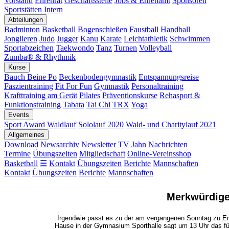
Vorstand
Ehrenrat
Geschäftsstelle
Jobs & Ehrenamt
Sponsoren
Sportstätten
Intern
Abteilungen
Badminton
Basketball
Bogenschießen
Faustball
Handball
Jonglieren
Judo
Jugger
Kanu
Karate
Leichtathletik
Schwimmen
Sportabzeichen
Taekwondo
Tanz
Turnen
Volleyball
Zumba® & Rhythmik
Kurse
Bauch Beine Po
Beckenbodengymnastik
Entspannungsreise
Faszientraining
Fit For Fun
Gymnastik
Personaltraining
Krafttraining am Gerät
Pilates
Präventionskurse
Rehasport &
Funktionstraining
Tabata
Tai Chi
TRX
Yoga
Events
Sport Award
Waldlauf
Sololauf 2020
Wald- und Charitylauf 2021
Allgemeines
Download
Newsarchiv
Newsletter
TV Jahn Nachrichten
Termine
Übungszeiten
Mitgliedschaft
Online-Vereinsshop
Basketball
☰
Kontakt
Übungszeiten
Berichte
Mannschaften
Kontakt
Übungszeiten
Berichte
Mannschaften