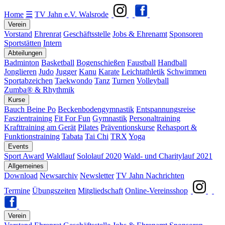
Home
☰
TV Jahn e.V. Walsrode
Verein
Vorstand
Ehrenrat
Geschäftsstelle
Jobs & Ehrenamt
Sponsoren
Sportstätten
Intern
Abteilungen
Badminton
Basketball
Bogenschießen
Faustball
Handball
Jonglieren
Judo
Jugger
Kanu
Karate
Leichtathletik
Schwimmen
Sportabzeichen
Taekwondo
Tanz
Turnen
Volleyball
Zumba® & Rhythmik
Kurse
Bauch Beine Po
Beckenbodengymnastik
Entspannungsreise
Faszientraining
Fit For Fun
Gymnastik
Personaltraining
Krafttraining am Gerät
Pilates
Präventionskurse
Rehasport &
Funktionstraining
Tabata
Tai Chi
TRX
Yoga
Events
Sport Award
Waldlauf
Sololauf 2020
Wald- und Charitylauf 2021
Allgemeines
Download
Newsarchiv
Newsletter
TV Jahn Nachrichten
Termine
Übungszeiten
Mitgliedschaft
Online-Vereinsshop
Verein