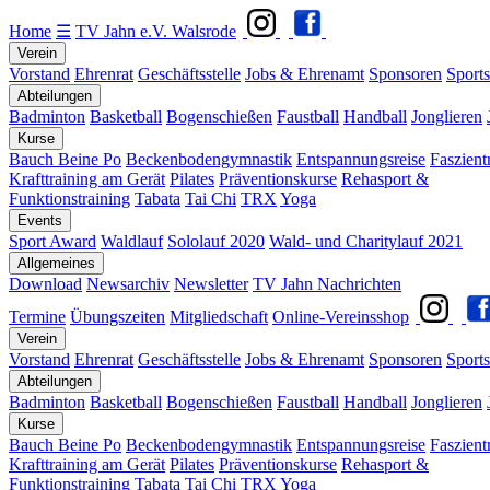
Home
☰
TV Jahn e.V. Walsrode
Verein
Vorstand
Ehrenrat
Geschäftsstelle
Jobs & Ehrenamt
Sponsoren
Sports
Abteilungen
Badminton
Basketball
Bogenschießen
Faustball
Handball
Jonglieren
Kurse
Bauch Beine Po
Beckenbodengymnastik
Entspannungsreise
Faszient
Krafttraining am Gerät
Pilates
Präventionskurse
Rehasport &
Funktionstraining
Tabata
Tai Chi
TRX
Yoga
Events
Sport Award
Waldlauf
Sololauf 2020
Wald- und Charitylauf 2021
Allgemeines
Download
Newsarchiv
Newsletter
TV Jahn Nachrichten
Termine
Übungszeiten
Mitgliedschaft
Online-Vereinsshop
Verein
Vorstand
Ehrenrat
Geschäftsstelle
Jobs & Ehrenamt
Sponsoren
Sports
Abteilungen
Badminton
Basketball
Bogenschießen
Faustball
Handball
Jonglieren
Kurse
Bauch Beine Po
Beckenbodengymnastik
Entspannungsreise
Faszient
Krafttraining am Gerät
Pilates
Präventionskurse
Rehasport &
Funktionstraining
Tabata
Tai Chi
TRX
Yoga