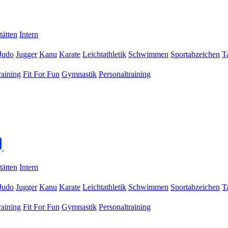
tätten
Intern
Judo
Jugger
Kanu
Karate
Leichtathletik
Schwimmen
Sportabzeichen
T
raining
Fit For Fun
Gymnastik
Personaltraining
tätten
Intern
Judo
Jugger
Kanu
Karate
Leichtathletik
Schwimmen
Sportabzeichen
T
raining
Fit For Fun
Gymnastik
Personaltraining