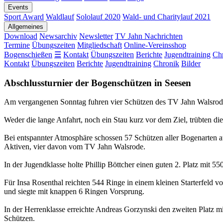
Events
Sport Award
Waldlauf
Sololauf 2020
Wald- und Charitylauf 2021
Allgemeines
Download
Newsarchiv
Newsletter
TV Jahn Nachrichten
Termine
Übungszeiten
Mitgliedschaft
Online-Vereinsshop
Bogenschießen
☰
Kontakt
Übungszeiten
Berichte
Jugendtraining
Ch
Kontakt
Übungszeiten
Berichte
Jugendtraining
Chronik
Bilder
Abschlussturnier der Bogenschützen in Seesen
Am vergangenen Sonntag fuhren vier Schützen des TV Jahn Walsrode 
Weder die lange Anfahrt, noch ein Stau kurz vor dem Ziel, trübten di
Bei entspannter Atmosphäre schossen 57 Schützen aller Bogenarten a
Aktiven, vier davon vom TV Jahn Walsrode.
In der Jugendklasse holte Phillip Böttcher einen guten 2. Platz mit 
Für Insa Rosenthal reichten 544 Ringe in einem kleinen Starterfeld v
und siegte mit knappen 6 Ringen Vorsprung.
In der Herrenklasse erreichte Andreas Gorzynski den zweiten Platz m
Schützen.