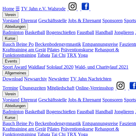
Home
☰
TV Jahn e.V. Walsrode
Verein
Vorstand
Ehrenrat
Geschäftsstelle
Jobs & Ehrenamt
Sponsoren
Sports
Abteilungen
Badminton
Basketball
Bogenschießen
Faustball
Handball
Jonglieren
Kurse
Bauch Beine Po
Beckenbodengymnastik
Entspannungsreise
Faszient
Krafttraining am Gerät
Pilates
Präventionskurse
Rehasport &
Funktionstraining
Tabata
Tai Chi
TRX
Yoga
Events
Sport Award
Waldlauf
Sololauf 2020
Wald- und Charitylauf 2021
Allgemeines
Download
Newsarchiv
Newsletter
TV Jahn Nachrichten
Termine
Übungszeiten
Mitgliedschaft
Online-Vereinsshop
Verein
Vorstand
Ehrenrat
Geschäftsstelle
Jobs & Ehrenamt
Sponsoren
Sports
Abteilungen
Badminton
Basketball
Bogenschießen
Faustball
Handball
Jonglieren
Kurse
Bauch Beine Po
Beckenbodengymnastik
Entspannungsreise
Faszient
Krafttraining am Gerät
Pilates
Präventionskurse
Rehasport &
Funktionstraining
Tabata
Tai Chi
TRX
Yoga