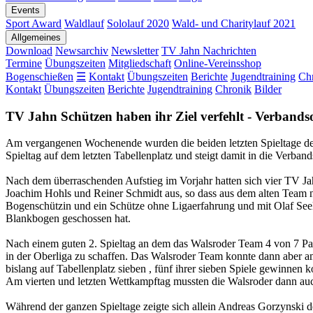
Events
Sport Award
Waldlauf
Sololauf 2020
Wald- und Charitylauf 2021
Allgemeines
Download
Newsarchiv
Newsletter
TV Jahn Nachrichten
Termine
Übungszeiten
Mitgliedschaft
Online-Vereinsshop
Bogenschießen
☰
Kontakt
Übungszeiten
Berichte
Jugendtraining
Ch
Kontakt
Übungszeiten
Berichte
Jugendtraining
Chronik
Bilder
TV Jahn Schützen haben ihr Ziel verfehlt - Verbands
Am vergangenen Wochenende wurden die beiden letzten Spieltage de
Spieltag auf dem letzten Tabellenplatz und steigt damit in die Verband
Nach dem überraschenden Aufstieg im Vorjahr hatten sich vier TV Ja
Joachim Hohls und Reiner Schmidt aus, so dass aus dem alten Team 
Bogenschützin und ein Schütze ohne Ligaerfahrung und mit Olaf Seelig 
Blankbogen geschossen hat.
Nach einem guten 2. Spieltag an dem das Walsroder Team 4 von 7 Part
in der Oberliga zu schaffen. Das Walsroder Team konnte dann abe
bislang auf Tabellenplatz sieben , fünf ihrer sieben Spiele gewinnen
Am vierten und letzten Wettkampftag mussten die Walsroder dann auc
Während der ganzen Spieltage zeigte sich allein Andreas Gorzynski 