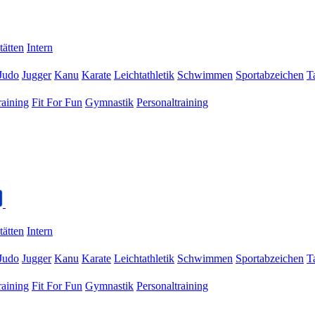
tätten
Intern
Judo
Jugger
Kanu
Karate
Leichtathletik
Schwimmen
Sportabzeichen
T
raining
Fit For Fun
Gymnastik
Personaltraining
tätten
Intern
Judo
Jugger
Kanu
Karate
Leichtathletik
Schwimmen
Sportabzeichen
T
raining
Fit For Fun
Gymnastik
Personaltraining