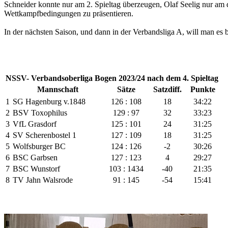
Schneider konnte nur am 2. Spieltag überzeugen, Olaf Seelig nur am 
Wettkampfbedingungen zu präsentieren.
In der nächsten Saison, und dann in der Verbandsliga A, will man es 
NSSV- Verbandsoberliga Bogen 2023/24 nach dem 4. Spieltag
Mannschaft
Sätze
Satzdiff.
Punkte
1
SG Hagenburg v.1848
126 : 108
18
34:22
2
BSV Toxophilus
129 : 97
32
33:23
3
VfL Grasdorf
125 : 101
24
31:25
4
SV Scherenbostel 1
127 : 109
18
31:25
5
Wolfsburger BC
124 : 126
-2
30:26
6
BSC Garbsen
127 : 123
4
29:27
7
BSC Wunstorf
103 : 1434
-40
21:35
8
TV Jahn Walsrode
91 : 145
-54
15:41