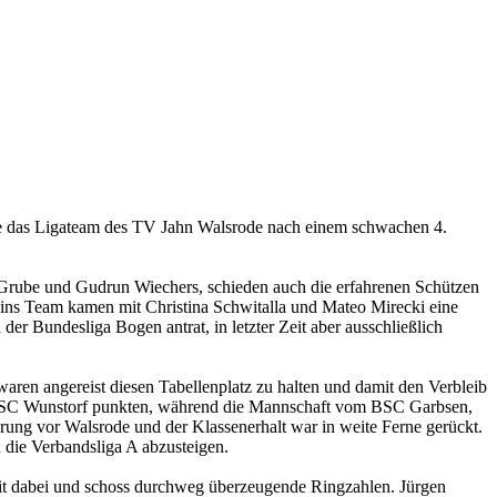
e das Ligateam des TV Jahn Walsrode nach einem schwachen 4.
 Grube und Gudrun Wiechers, schieden auch die erfahrenen Schützen
ins Team kamen mit Christina Schwitalla und Mateo Mirecki eine
er Bundesliga Bogen antrat, in letzter Zeit aber ausschließlich
aren angereist diesen Tabellenplatz zu halten und damit den Verbleib
 BSC Wunstorf punkten, während die Mannschaft vom BSC Garbsen,
prung vor Walsrode und der Klassenerhalt war in weite Ferne gerückt.
 die Verbandsliga A abzusteigen.
mit dabei und schoss durchweg überzeugende Ringzahlen. Jürgen