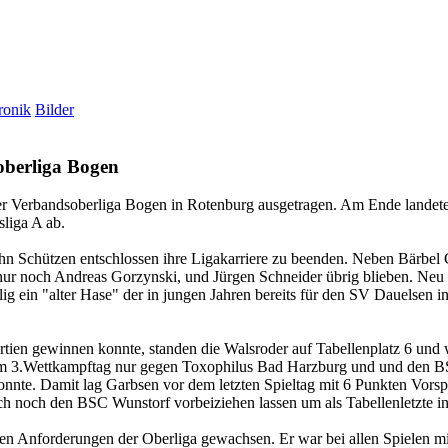
ronik
Bilder
oberliga Bogen
r Verbandsoberliga Bogen in Rotenburg ausgetragen. Am Ende landet
sliga A ab.
hn Schützen entschlossen ihre Ligakarriere zu beenden. Neben Bärbel
nur noch Andreas Gorzynski, und Jürgen Schneider übrig blieben. Neu 
ein "alter Hase" der in jungen Jahren bereits für den SV Dauelsen in d
ien gewinnen konnte, standen die Walsroder auf Tabellenplatz 6 und w
r am 3.Wettkampftag nur gegen Toxophilus Bad Harzburg und und den
 konnte. Damit lag Garbsen vor dem letzten Spieltag mit 6 Punkten Vors
h noch den BSC Wunstorf vorbeiziehen lassen um als Tabellenletzte in
den Anforderungen der Oberliga gewachsen. Er war bei allen Spielen 