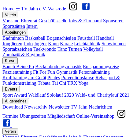
Home
☰
TV Jahn e.V. Walsrode
Verein
Vorstand
Ehrenrat
Geschäftsstelle
Jobs & Ehrenamt
Sponsoren
Sportstätten
Intern
Abteilungen
Badminton
Basketball
Bogenschießen
Faustball
Handball
Jonglieren
Judo
Jugger
Kanu
Karate
Leichtathletik
Schwimmen
Sportabzeichen
Taekwondo
Tanz
Turnen
Volleyball
Zumba® & Rhythmik
Kurse
Bauch Beine Po
Beckenbodengymnastik
Entspannungsreise
Faszientraining
Fit For Fun
Gymnastik
Personaltraining
Krafttraining am Gerät
Pilates
Präventionskurse
Rehasport &
Funktionstraining
Tabata
Tai Chi
TRX
Yoga
Events
Sport Award
Waldlauf
Sololauf 2020
Wald- und Charitylauf 2021
Allgemeines
Download
Newsarchiv
Newsletter
TV Jahn Nachrichten
Termine
Übungszeiten
Mitgliedschaft
Online-Vereinsshop
Verein