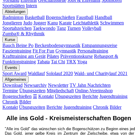
Vorstand
Ehrenrat
Geschäftsstelle
Jobs & Ehrenamt
Sponsoren
Sportstätten
Intern
Abteilungen
Badminton
Basketball
Bogenschießen
Faustball
Handball
Jonglieren
Judo
Jugger
Kanu
Karate
Leichtathletik
Schwimmen
Sportabzeichen
Taekwondo
Tanz
Turnen
Volleyball
Zumba® & Rhythmik
Kurse
Bauch Beine Po
Beckenbodengymnastik
Entspannungsreise
Faszientraining
Fit For Fun
Gymnastik
Personaltraining
Krafttraining am Gerät
Pilates
Präventionskurse
Rehasport &
Funktionstraining
Tabata
Tai Chi
TRX
Yoga
Events
Sport Award
Waldlauf
Sololauf 2020
Wald- und Charitylauf 2021
Allgemeines
Download
Newsarchiv
Newsletter
TV Jahn Nachrichten
Termine
Übungszeiten
Mitgliedschaft
Online-Vereinsshop
Bogenschießen
☰
Kontakt
Übungszeiten
Berichte
Jugendtraining
Chronik
Bilder
Kontakt
Übungszeiten
Berichte
Jugendtraining
Chronik
Bilder