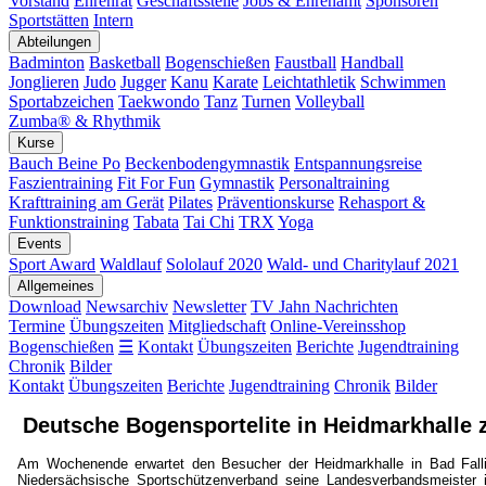
Vorstand
Ehrenrat
Geschäftsstelle
Jobs & Ehrenamt
Sponsoren
Sportstätten
Intern
Abteilungen
Badminton
Basketball
Bogenschießen
Faustball
Handball
Jonglieren
Judo
Jugger
Kanu
Karate
Leichtathletik
Schwimmen
Sportabzeichen
Taekwondo
Tanz
Turnen
Volleyball
Zumba® & Rhythmik
Kurse
Bauch Beine Po
Beckenbodengymnastik
Entspannungsreise
Faszientraining
Fit For Fun
Gymnastik
Personaltraining
Krafttraining am Gerät
Pilates
Präventionskurse
Rehasport &
Funktionstraining
Tabata
Tai Chi
TRX
Yoga
Events
Sport Award
Waldlauf
Sololauf 2020
Wald- und Charitylauf 2021
Allgemeines
Download
Newsarchiv
Newsletter
TV Jahn Nachrichten
Termine
Übungszeiten
Mitgliedschaft
Online-Vereinsshop
Bogenschießen
☰
Kontakt
Übungszeiten
Berichte
Jugendtraining
Chronik
Bilder
Kontakt
Übungszeiten
Berichte
Jugendtraining
Chronik
Bilder