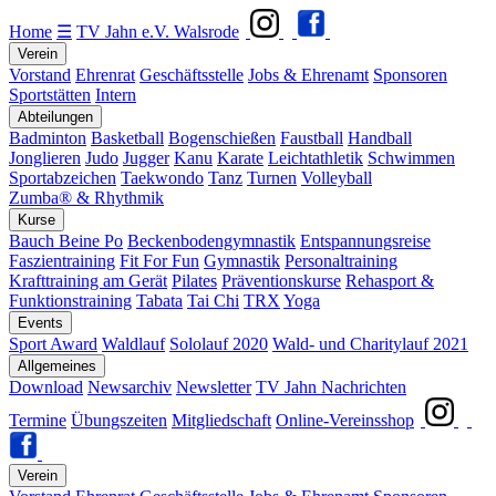
Home
☰
TV Jahn e.V. Walsrode
Verein
Vorstand
Ehrenrat
Geschäftsstelle
Jobs & Ehrenamt
Sponsoren
Sportstätten
Intern
Abteilungen
Badminton
Basketball
Bogenschießen
Faustball
Handball
Jonglieren
Judo
Jugger
Kanu
Karate
Leichtathletik
Schwimmen
Sportabzeichen
Taekwondo
Tanz
Turnen
Volleyball
Zumba® & Rhythmik
Kurse
Bauch Beine Po
Beckenbodengymnastik
Entspannungsreise
Faszientraining
Fit For Fun
Gymnastik
Personaltraining
Krafttraining am Gerät
Pilates
Präventionskurse
Rehasport &
Funktionstraining
Tabata
Tai Chi
TRX
Yoga
Events
Sport Award
Waldlauf
Sololauf 2020
Wald- und Charitylauf 2021
Allgemeines
Download
Newsarchiv
Newsletter
TV Jahn Nachrichten
Termine
Übungszeiten
Mitgliedschaft
Online-Vereinsshop
Verein