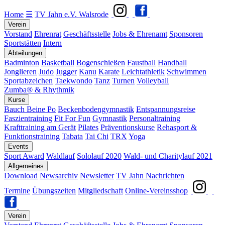
Home
☰
TV Jahn e.V. Walsrode
Verein
Vorstand
Ehrenrat
Geschäftsstelle
Jobs & Ehrenamt
Sponsoren
Sportstätten
Intern
Abteilungen
Badminton
Basketball
Bogenschießen
Faustball
Handball
Jonglieren
Judo
Jugger
Kanu
Karate
Leichtathletik
Schwimmen
Sportabzeichen
Taekwondo
Tanz
Turnen
Volleyball
Zumba® & Rhythmik
Kurse
Bauch Beine Po
Beckenbodengymnastik
Entspannungsreise
Faszientraining
Fit For Fun
Gymnastik
Personaltraining
Krafttraining am Gerät
Pilates
Präventionskurse
Rehasport &
Funktionstraining
Tabata
Tai Chi
TRX
Yoga
Events
Sport Award
Waldlauf
Sololauf 2020
Wald- und Charitylauf 2021
Allgemeines
Download
Newsarchiv
Newsletter
TV Jahn Nachrichten
Termine
Übungszeiten
Mitgliedschaft
Online-Vereinsshop
Verein