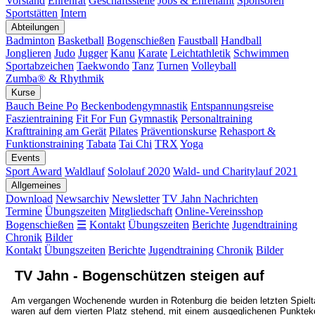
Vorstand
Ehrenrat
Geschäftsstelle
Jobs & Ehrenamt
Sponsoren
Sportstätten
Intern
Abteilungen
Badminton
Basketball
Bogenschießen
Faustball
Handball
Jonglieren
Judo
Jugger
Kanu
Karate
Leichtathletik
Schwimmen
Sportabzeichen
Taekwondo
Tanz
Turnen
Volleyball
Zumba® & Rhythmik
Kurse
Bauch Beine Po
Beckenbodengymnastik
Entspannungsreise
Faszientraining
Fit For Fun
Gymnastik
Personaltraining
Krafttraining am Gerät
Pilates
Präventionskurse
Rehasport &
Funktionstraining
Tabata
Tai Chi
TRX
Yoga
Events
Sport Award
Waldlauf
Sololauf 2020
Wald- und Charitylauf 2021
Allgemeines
Download
Newsarchiv
Newsletter
TV Jahn Nachrichten
Termine
Übungszeiten
Mitgliedschaft
Online-Vereinsshop
Bogenschießen
☰
Kontakt
Übungszeiten
Berichte
Jugendtraining
Chronik
Bilder
Kontakt
Übungszeiten
Berichte
Jugendtraining
Chronik
Bilder