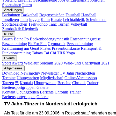
Vorstand
Ehrenrat
Geschäftsstelle
Jobs & Ehrenamt
Sponsoren
Sportstätten
Intern
Abteilungen
Badminton
Basketball
Bogenschießen
Faustball
Handball
Jonglieren
Judo
Jugger
Kanu
Karate
Leichtathletik
Schwimmen
Sportabzeichen
Taekwondo
Tanz
Turnen
Volleyball
Zumba® & Rhythmik
Kurse
Bauch Beine Po
Beckenbodengymnastik
Entspannungsreise
Faszientraining
Fit For Fun
Gymnastik
Personaltraining
Krafttraining am Gerät
Pilates
Präventionskurse
Rehasport &
Funktionstraining
Tabata
Tai Chi
TRX
Yoga
Events
Sport Award
Waldlauf
Sololauf 2020
Wald- und Charitylauf 2021
Allgemeines
Download
Newsarchiv
Newsletter
TV Jahn Nachrichten
Termine
Übungszeiten
Mitgliedschaft
Online-Vereinsshop
Tanzen
☰
Kontakt
Übungszeiten
Berichte
Chronik
Trainer
Breitensportgruppen
Galerie
Kontakt
Übungszeiten
Berichte
Chronik
Trainer
Breitensportgruppen
Galerie