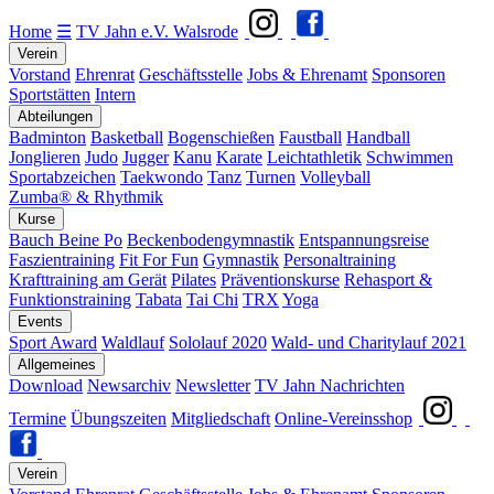
Home
☰
TV Jahn e.V. Walsrode
Verein
Vorstand
Ehrenrat
Geschäftsstelle
Jobs & Ehrenamt
Sponsoren
Sportstätten
Intern
Abteilungen
Badminton
Basketball
Bogenschießen
Faustball
Handball
Jonglieren
Judo
Jugger
Kanu
Karate
Leichtathletik
Schwimmen
Sportabzeichen
Taekwondo
Tanz
Turnen
Volleyball
Zumba® & Rhythmik
Kurse
Bauch Beine Po
Beckenbodengymnastik
Entspannungsreise
Faszientraining
Fit For Fun
Gymnastik
Personaltraining
Krafttraining am Gerät
Pilates
Präventionskurse
Rehasport &
Funktionstraining
Tabata
Tai Chi
TRX
Yoga
Events
Sport Award
Waldlauf
Sololauf 2020
Wald- und Charitylauf 2021
Allgemeines
Download
Newsarchiv
Newsletter
TV Jahn Nachrichten
Termine
Übungszeiten
Mitgliedschaft
Online-Vereinsshop
Verein