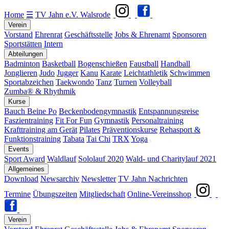
Home
☰
TV Jahn e.V. Walsrode
Verein
Vorstand
Ehrenrat
Geschäftsstelle
Jobs & Ehrenamt
Sponsoren
Sportstätten
Intern
Abteilungen
Badminton
Basketball
Bogenschießen
Faustball
Handball
Jonglieren
Judo
Jugger
Kanu
Karate
Leichtathletik
Schwimmen
Sportabzeichen
Taekwondo
Tanz
Turnen
Volleyball
Zumba® & Rhythmik
Kurse
Bauch Beine Po
Beckenbodengymnastik
Entspannungsreise
Faszientraining
Fit For Fun
Gymnastik
Personaltraining
Krafttraining am Gerät
Pilates
Präventionskurse
Rehasport &
Funktionstraining
Tabata
Tai Chi
TRX
Yoga
Events
Sport Award
Waldlauf
Sololauf 2020
Wald- und Charitylauf 2021
Allgemeines
Download
Newsarchiv
Newsletter
TV Jahn Nachrichten
Termine
Übungszeiten
Mitgliedschaft
Online-Vereinsshop
Verein