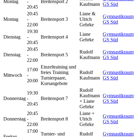
Montag
-
Breitensport 2
Kaufmann
GS Süd
20:45
20:45
Liane &
Gymnastikraum
Montag
-
Breitensport 3
Ulrich
GS Süd
22:00
Gehrke
19:30
Liane
Gymnastikraum
Dienstag
-
Breitensport 4
Gehrke
GS Süd
20:45
20:45
Rudolf
Gymnastikraum
Dienstag
-
Breitensport 5
Kaufmann
GS Süd
22:00
Einzeltraining und
17:00
freies Training
Rudolf
Gymnastikraum
Mittwoch
-
Turnierpaare,
Kaufmann
GS Süd
20:00
Kursangebote
Rudolf
19:30
Kaufmann
Gymnastikraum
Donnerstag
-
Breitensport 7
+ Liane
GS Süd
20:45
Gehrke
20:45
Liane +
Gymnastikraum
Donnerstag
-
Breitensport 8
Ulrich
GS Süd
22:00
Gehrke
17:00
Turnier- und
Rudolf
Gymnastikraum
Freitag
-