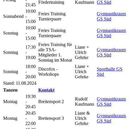
Fördertraining
Kaufmann
GS Süd
21:45
10:00
Freies Training
Gymnastikraum
Sonnabend
-
Turnierpaare
GS Süd
15:00
10:00
Freies Training
Gymnastikraum
Sonntag
-
Turnierpaare
GS Süd
15:00
Freies Training für
17:30
Liane +
alle TSA-
Gymnastikraum
Sonntag
-
Ulrich
Mitglieder 1.
GS Süd
19:00
Gehrke
Sonntag im Monat
18:00
Liane +
Discofox -
Sporthalle GS
Sonntag
-
Ulrich
Workshops
Süd
20:00
Gehrke
Stand: 11.08.2024
Tanzen
Kontakt
19:30
Rudolf
Gymnastikraum
Montag
-
Breitensport 2
Kaufmann
GS Süd
20:45
20:45
Liane &
Gymnastikraum
Montag
-
Breitensport 3
Ulrich
GS Süd
22:00
Gehrke