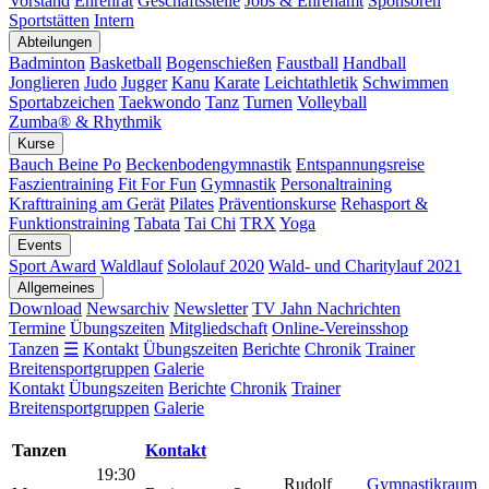
Vorstand
Ehrenrat
Geschäftsstelle
Jobs & Ehrenamt
Sponsoren
Sportstätten
Intern
Abteilungen
Badminton
Basketball
Bogenschießen
Faustball
Handball
Jonglieren
Judo
Jugger
Kanu
Karate
Leichtathletik
Schwimmen
Sportabzeichen
Taekwondo
Tanz
Turnen
Volleyball
Zumba® & Rhythmik
Kurse
Bauch Beine Po
Beckenbodengymnastik
Entspannungsreise
Faszientraining
Fit For Fun
Gymnastik
Personaltraining
Krafttraining am Gerät
Pilates
Präventionskurse
Rehasport &
Funktionstraining
Tabata
Tai Chi
TRX
Yoga
Events
Sport Award
Waldlauf
Sololauf 2020
Wald- und Charitylauf 2021
Allgemeines
Download
Newsarchiv
Newsletter
TV Jahn Nachrichten
Termine
Übungszeiten
Mitgliedschaft
Online-Vereinsshop
Tanzen
☰
Kontakt
Übungszeiten
Berichte
Chronik
Trainer
Breitensportgruppen
Galerie
Kontakt
Übungszeiten
Berichte
Chronik
Trainer
Breitensportgruppen
Galerie
Tanzen
Kontakt
19:30
Rudolf
Gymnastikraum