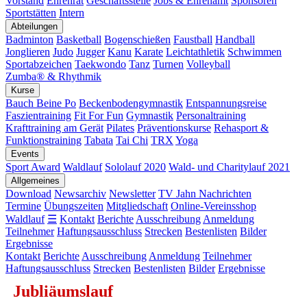
Vorstand
Ehrenrat
Geschäftsstelle
Jobs & Ehrenamt
Sponsoren
Sportstätten
Intern
Abteilungen
Badminton
Basketball
Bogenschießen
Faustball
Handball
Jonglieren
Judo
Jugger
Kanu
Karate
Leichtathletik
Schwimmen
Sportabzeichen
Taekwondo
Tanz
Turnen
Volleyball
Zumba® & Rhythmik
Kurse
Bauch Beine Po
Beckenbodengymnastik
Entspannungsreise
Faszientraining
Fit For Fun
Gymnastik
Personaltraining
Krafttraining am Gerät
Pilates
Präventionskurse
Rehasport &
Funktionstraining
Tabata
Tai Chi
TRX
Yoga
Events
Sport Award
Waldlauf
Sololauf 2020
Wald- und Charitylauf 2021
Allgemeines
Download
Newsarchiv
Newsletter
TV Jahn Nachrichten
Termine
Übungszeiten
Mitgliedschaft
Online-Vereinsshop
Waldlauf
☰
Kontakt
Berichte
Ausschreibung
Anmeldung
Teilnehmer
Haftungsausschluss
Strecken
Bestenlisten
Bilder
Ergebnisse
Kontakt
Berichte
Ausschreibung
Anmeldung
Teilnehmer
Haftungsausschluss
Strecken
Bestenlisten
Bilder
Ergebnisse