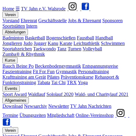
Home
☰
TV Jahn e.V. Walsrode
Verein
Vorstand
Ehrenrat
Geschäftsstelle
Jobs & Ehrenamt
Sponsoren
Sportstätten
Intern
Abteilungen
Badminton
Basketball
Bogenschießen
Faustball
Handball
Jonglieren
Judo
Jugger
Kanu
Karate
Leichtathletik
Schwimmen
Sportabzeichen
Taekwondo
Tanz
Turnen
Volleyball
Zumba® & Rhythmik
Kurse
Bauch Beine Po
Beckenbodengymnastik
Entspannungsreise
Faszientraining
Fit For Fun
Gymnastik
Personaltraining
Krafttraining am Gerät
Pilates
Präventionskurse
Rehasport &
Funktionstraining
Tabata
Tai Chi
TRX
Yoga
Events
Sport Award
Waldlauf
Sololauf 2020
Wald- und Charitylauf 2021
Allgemeines
Download
Newsarchiv
Newsletter
TV Jahn Nachrichten
Termine
Übungszeiten
Mitgliedschaft
Online-Vereinsshop
Verein