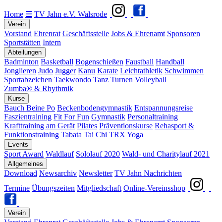
Home
☰
TV Jahn e.V. Walsrode
Verein
Vorstand
Ehrenrat
Geschäftsstelle
Jobs & Ehrenamt
Sponsoren
Sportstätten
Intern
Abteilungen
Badminton
Basketball
Bogenschießen
Faustball
Handball
Jonglieren
Judo
Jugger
Kanu
Karate
Leichtathletik
Schwimmen
Sportabzeichen
Taekwondo
Tanz
Turnen
Volleyball
Zumba® & Rhythmik
Kurse
Bauch Beine Po
Beckenbodengymnastik
Entspannungsreise
Faszientraining
Fit For Fun
Gymnastik
Personaltraining
Krafttraining am Gerät
Pilates
Präventionskurse
Rehasport &
Funktionstraining
Tabata
Tai Chi
TRX
Yoga
Events
Sport Award
Waldlauf
Sololauf 2020
Wald- und Charitylauf 2021
Allgemeines
Download
Newsarchiv
Newsletter
TV Jahn Nachrichten
Termine
Übungszeiten
Mitgliedschaft
Online-Vereinsshop
Verein