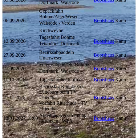
Dorfmark  Walsrode
Gepäckfahrt
Böhme/Aller/Weser
06.09.2026
Bootshaus
Kanu
Walsrode - Verden 
Kirchweyhe
Tagesfahrt Böhme
12.09.2026
Bootshaus
Kanu
Tetendorf  Dorfmark
Bezirksabpaddeln
27.09.2026
Bootshaus
Kanu
Unterweser
Vereinsabpaddeln Böhme
27.09.2026
Bootshaus
Kanu
Dorfmark  Walsrode
11.10.2026
Tagesfahrt noch offen
Bootshaus
Kanu
Bezirkstag Kanubezirk
Lüneburg beim TV
21.11.2026
Lilienthal
Bootshaus
Kanu
Vorfahrt Ritterhude - TV
Lilienthal
Abteilungsversammlung /
13.01.2027
18:00
Bootshaus
Kanu
Ehrungen / WFA