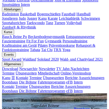
Vorstand
Ehrenrat
Geschäftsstelle
Jobs & Ehrenamt
Sponsoren
Sportstätten
Intern
Abteilungen
Badminton
Basketball
Bogenschießen
Faustball
Handball
Jonglieren
Judo
Jugger
Kanu
Karate
Leichtathletik
Schwimmen
Sportabzeichen
Taekwondo
Tanz
Turnen
Volleyball
Zumba® & Rhythmik
Kurse
Bauch Beine Po
Beckenbodengymnastik
Entspannungsreise
Faszientraining
Fit For Fun
Gymnastik
Personaltraining
Krafttraining am Gerät
Pilates
Präventionskurse
Rehasport &
Funktionstraining
Tabata
Tai Chi
TRX
Yoga
Events
Sport Award
Waldlauf
Sololauf 2020
Wald- und Charitylauf 2021
Allgemeines
Download
Newsarchiv
Newsletter
TV Jahn Nachrichten
Termine
Übungszeiten
Mitgliedschaft
Online-Vereinsshop
Kanu
☰
Kontakt
Termine
Übungszeiten
Berichte
Auszeichnungen
Bootshaus
Die Böhme
Fahrtenprogramm
eFB
Intern
Kontakt
Termine
Übungszeiten
Berichte
Auszeichnungen
Bootshaus
Die Böhme
Fahrtenprogramm
eFB
Intern
Datum
Zeit
Veranstaltung
Ort
Abteilung
Tagesfahrt Böhme
09.08.2026
Bootshaus
Kanu