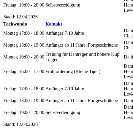
Freitag
19:00 - 20:00
Selbstverteidigung
Henn
Levk
Stand: 12.04.2026
Taekwondo
Kontakt
Danie
Montag
17:00 - 18:00
Anfänger 7-10 Jahre
Chia
Danie
Montag
18:00 - 19:00
Anfänger ab 11 Jahre, Fortgeschrittene
Chia
Training für Danträger und höhere Kup
Montag
19:00 - 20:00
Danie
Träger
Danie
Freitag
16:00 - 17:00
Frühförderung (Kleine Tiger)
Henn
Levk
Danie
Freitag
17:00 - 18:00
Anfänger 7-10 Jahre
Henn
Levk
Freitag
18:00 - 19:00
Anfänger ab 11 Jahre, Fortgeschrittene
Danie
Danie
Freitag
19:00 - 20:00
Selbstverteidigung
Henn
Levk
Stand: 12.04.2026