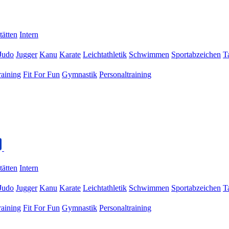
tätten
Intern
Judo
Jugger
Kanu
Karate
Leichtathletik
Schwimmen
Sportabzeichen
T
raining
Fit For Fun
Gymnastik
Personaltraining
tätten
Intern
Judo
Jugger
Kanu
Karate
Leichtathletik
Schwimmen
Sportabzeichen
T
raining
Fit For Fun
Gymnastik
Personaltraining