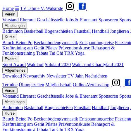
Home
☰
TV Jahn e.V. Walsrode
Verein
Vorstand
Ehrenrat
Geschäftsstelle
Jobs & Ehrenamt
Sponsoren
Sports
Abteilungen
Badminton
Basketball
Bogenschießen
Faustball
Handball
Jonglieren
Kurse
Bauch Beine Po
Beckenbodengymnastik
Entspannungsreise
Faszient
Krafttraining am Gerät
Pilates
Präventionskurse
Rehasport &
Funktionstraining
Tabata
Tai Chi
TRX
Yoga
Events
Sport Award
Waldlauf
Sololauf 2020
Wald- und Charitylauf 2021
Allgemeines
Download
Newsarchiv
Newsletter
TV Jahn Nachrichten
Termine
Übungszeiten
Mitgliedschaft
Online-Vereinsshop
Verein
Vorstand
Ehrenrat
Geschäftsstelle
Jobs & Ehrenamt
Sponsoren
Sports
Abteilungen
Badminton
Basketball
Bogenschießen
Faustball
Handball
Jonglieren
Kurse
Bauch Beine Po
Beckenbodengymnastik
Entspannungsreise
Faszient
Krafttraining am Gerät
Pilates
Präventionskurse
Rehasport &
Funktionstraining
Tabata
Tai Chi
TRX
Yoga