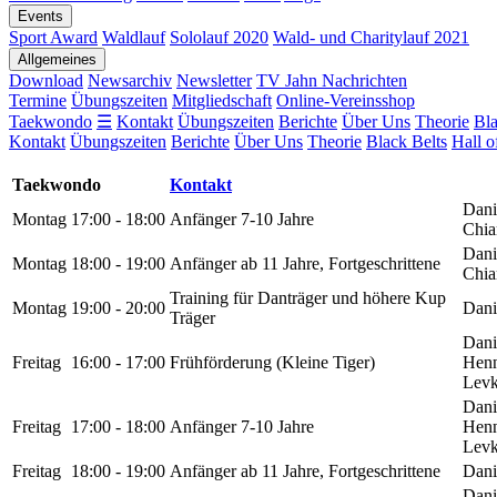
Events
Sport Award
Waldlauf
Sololauf 2020
Wald- und Charitylauf 2021
Allgemeines
Download
Newsarchiv
Newsletter
TV Jahn Nachrichten
Termine
Übungszeiten
Mitgliedschaft
Online-Vereinsshop
Taekwondo
☰
Kontakt
Übungszeiten
Berichte
Über Uns
Theorie
Bla
Kontakt
Übungszeiten
Berichte
Über Uns
Theorie
Black Belts
Hall 
Taekwondo
Kontakt
Danie
Montag
17:00 - 18:00
Anfänger 7-10 Jahre
Chia
Danie
Montag
18:00 - 19:00
Anfänger ab 11 Jahre, Fortgeschrittene
Chia
Training für Danträger und höhere Kup
Montag
19:00 - 20:00
Danie
Träger
Danie
Freitag
16:00 - 17:00
Frühförderung (Kleine Tiger)
Henn
Levk
Danie
Freitag
17:00 - 18:00
Anfänger 7-10 Jahre
Henn
Levk
Freitag
18:00 - 19:00
Anfänger ab 11 Jahre, Fortgeschrittene
Danie
Danie